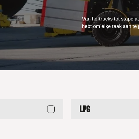
Van heftrucks tot stapelaa
hebt om elke taak aan te
LPG