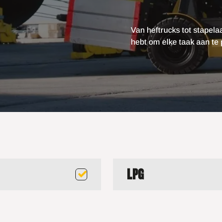
Van heftrucks tot stapelaa
hebt om elke taak aan te
LPG