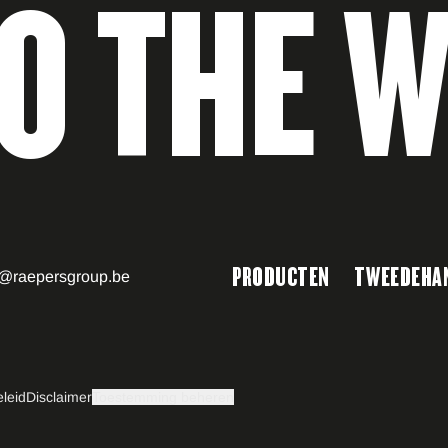
DO THE 
PRODUCTEN
TWEEDEHA
o@raepersgroup.be
eleid
Disclaimer
Toestemming beheren