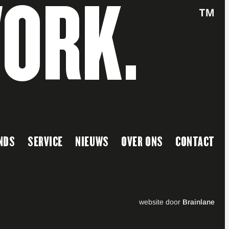
WORK.
™
NDS
SERVICE
NIEUWS
OVER ONS
CONTACT
website door
Brainlane