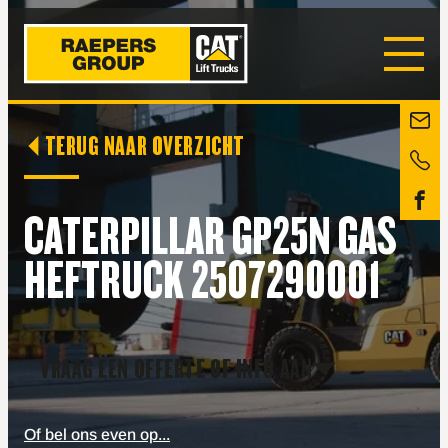
TERUG NAAR OVERZICHT
CATERPILLAR GP25N GAS
HEFTRUCK 2507290001
VRAAG EEN OFFERTE OF INFO AAN
Of bel ons even op...