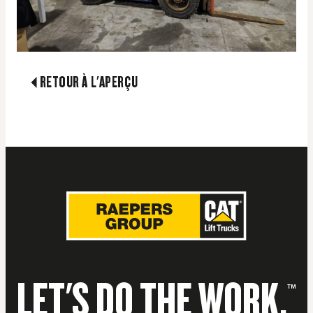
RETOUR À L'APERÇU
LET'S DO THE WORK.
™