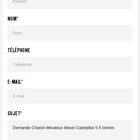
DP40N3
4000
500
Diesel
NOM*
DP45N3
4500
500
Diesel
DP50CN3
5000
500
Diesel
TÉLÉPHONE
DP50N3
5000
600
Diesel
DP55N3
5500
600
Diesel
E-MAIL*
SUJET*