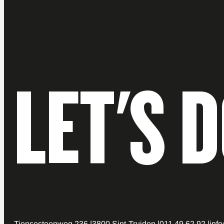
LET'S 
Tiensesteenweg 236
3800 Sint-Truiden
011 49 62 92
inf