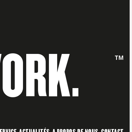
WORK.
™