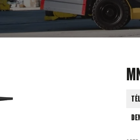
MN
TÉ
DE