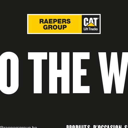
DO THE 
o@raepersgroup.be