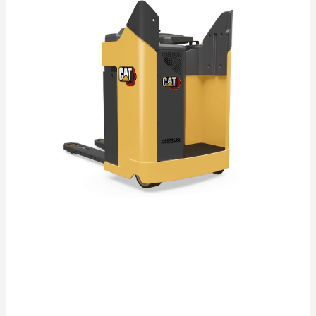
fourches Ergo permet un
réglage de la vitesse
à partir d’une position plus pratique - ainsi
qu’une vision plus claire - pour les opérateurs
se tenant debout dans
le sens de la marche
avec les fourches en alignement.
L’option de direction à 360° permet de tourner
facilement sans avoir
à s’arrêter pour changer
de direction.