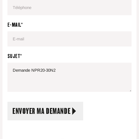
des virages rapides mais sûrs, stables et
confiants.
Les fourches effilées et les pointes de fourche
E-MAIL*
inclinées permettent
une pénétration plus
rapide des palettes avec moins de risques
de
dommages.
La garde au sol élevée évite d’être bloqué sur
SUJET*
les rampes et les
sols inégaux.
La batterie sur rouleaux en acier à roulements
permet des
changements rapides avec une
interruption minimale de
la productivité.
Avec la batterie Li-ion, les performances sont
améliorées et une
recharge rapide est
ENVOYER MA DEMANDE
possible, via un connecteur facile d’accès,
pour
un fonctionnement continu sans
changement de batterie.
L’option de commande d’alignement des