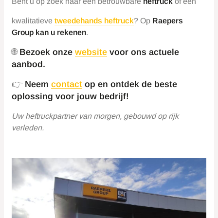
Bent u op zoek naar een betrouwbare
heftruck
of een
kwalitatieve
tweedehands heftruck
? Op
Raepers
Group kan u rekenen
.
🌐
Bezoek onze
website
voor ons actuele
aanbod.
👉
Neem
contact
op en ontdek de beste
oplossing voor jouw bedrijf!
Uw heftruckpartner van morgen, gebouwd op rijk
verleden.