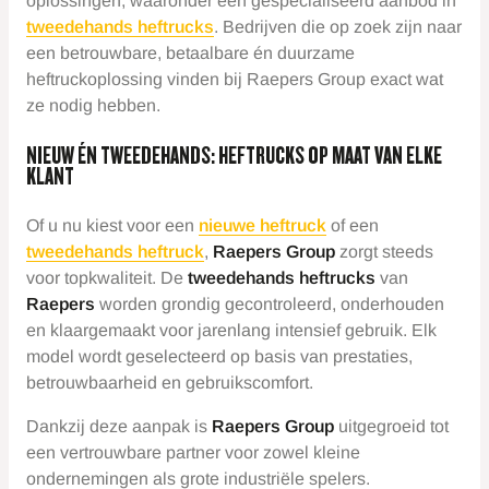
oplossingen, waaronder een gespecialiseerd aanbod in
tweedehands heftrucks
. Bedrijven die op zoek zijn naar
een betrouwbare, betaalbare én duurzame
heftruckoplossing vinden bij Raepers Group exact wat
ze nodig hebben.
NIEUW ÉN TWEEDEHANDS: HEFTRUCKS OP MAAT VAN ELKE
KLANT
Of u nu kiest voor een
nieuwe heftruck
of een
tweedehands heftruck
,
Raepers Group
zorgt steeds
voor topkwaliteit. De
tweedehands heftrucks
van
Raepers
worden grondig gecontroleerd, onderhouden
en klaargemaakt voor jarenlang intensief gebruik. Elk
model wordt geselecteerd op basis van prestaties,
betrouwbaarheid en gebruikscomfort.
Dankzij deze aanpak is
Raepers Group
uitgegroeid tot
een vertrouwbare partner voor zowel kleine
ondernemingen als grote industriële spelers.